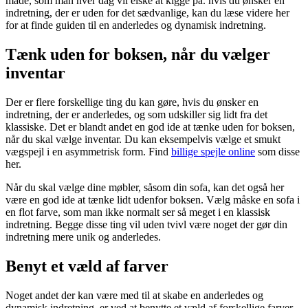
måde, som man hver dag vil elske at kigge på. hvis du ønsker en
indretning, der er uden for det sædvanlige, kan du læse videre her
for at finde guiden til en anderledes og dynamisk indretning.
Tænk uden for boksen, når du vælger
inventar
Der er flere forskellige ting du kan gøre, hvis du ønsker en
indretning, der er anderledes, og som udskiller sig lidt fra det
klassiske. Det er blandt andet en god ide at tænke uden for boksen,
når du skal vælge inventar. Du kan eksempelvis vælge et smukt
vægspejl i en asymmetrisk form. Find
billige spejle online
som disse
her.
Når du skal vælge dine møbler, såsom din sofa, kan det også her
være en god ide at tænke lidt udenfor boksen. Vælg måske en sofa i
en flot farve, som man ikke normalt ser så meget i en klassisk
indretning. Begge disse ting vil uden tvivl være noget der gør din
indretning mere unik og anderledes.
Benyt et væld af farver
Noget andet der kan være med til at skabe en anderledes og
dynamisk indretning, er ved at benytte et væld af forskellige farver.