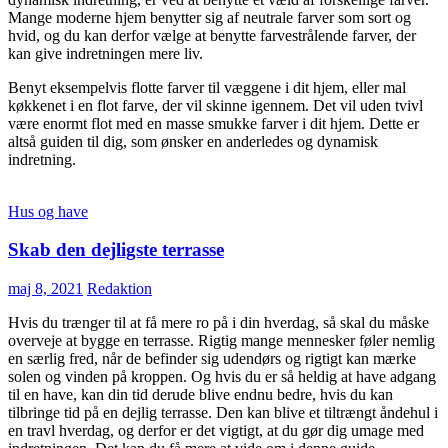
Mange moderne hjem benytter sig af neutrale farver som sort og
hvid, og du kan derfor vælge at benytte farvestrålende farver, der
kan give indretningen mere liv.
Benyt eksempelvis flotte farver til væggene i dit hjem, eller mal
køkkenet i en flot farve, der vil skinne igennem. Det vil uden tvivl
være enormt flot med en masse smukke farver i dit hjem. Dette er
altså guiden til dig, som ønsker en anderledes og dynamisk
indretning.
Hus og have
Skab den dejligste terrasse
maj 8, 2021
Redaktion
Hvis du trænger til at få mere ro på i din hverdag, så skal du måske
overveje at bygge en terrasse. Rigtig mange mennesker føler nemlig
en særlig fred, når de befinder sig udendørs og rigtigt kan mærke
solen og vinden på kroppen. Og hvis du er så heldig at have adgang
til en have, kan din tid derude blive endnu bedre, hvis du kan
tilbringe tid på en dejlig terrasse. Den kan blive et tiltrængt åndehul i
en travl hverdag, og derfor er det vigtigt, at du gør dig umage med