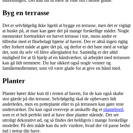
indretningen. Det kan du få mere at vide om i denne guide.
Byg en terrasse
Det er selvfølgelig ikke ligetil at bygge en terrasse, men det er vigtigt
at huske på, at man kan gøre det på mange forskellige måder. Nogle
mennesker foretrækker en hævet terrasse i træ, mens andre er
tilfredse med et flisebelagt hjørne af haven. Der er altså ingen rigtig
eller forkert måde at gøre det på, og derfor er det bare med at vælge
det, som du selv vil blive allergladest for. Samtidig er der altid
mulighed for at få hjælp af en håndværker, så arbejdet med terrassen
kan gå lidt nemmere. Du har sikkert også nogle venner og
familiemedlemmer, som vil være glade for at give en hånd med.
Planter
Planter hører ikke kun til i resten af haven, for de kan også skabe
stor glæde på din terrasse. Selvfølgelig skal de opbevares lidt
anderledes, men en potteplante eller to på terrassen kan gøre rene
underværker. Du kan også overveje at anskaffe dig et
plantebord
,
som er et helt perfekt sted at have dine planter stående. Det ser
utroligt dekorativt ud, og så findes det heldigvis i mange forskellige
modeller. På den måde kan du selv vurdere, hvad der vil passe bedst
ind i netop din have.