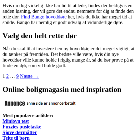
Hvis du dog virkelig ikke har tid til at lede, findes der heldigvis en
anden løsning, der vil gøre det endnu nemmere for dig at finde den
rette dør.
Find Bango hoveddøre
her, hvis du ikke har meget tid at
spilde. Bango har nemlig et godt udvalg af vidunderlige døre.
Vælg den helt rette dør
Når du skal til at investere i en ny hoveddør, er det meget vigtigt, at
du tænker på fremtiden. Det bedste ville være, hvis din nye
hoveddør ville kunne holde i rigtig mange år, så du bør prøve på at
finde en dør, som vil holde godt.
Indlægsnavigation
1
2
…
9
Næste →
Online boligmagasin med inspiration
Mest populære artikler:
Miniovn test
Fuzzies pusletaske
Sjove dørmåtter
Telte til børn