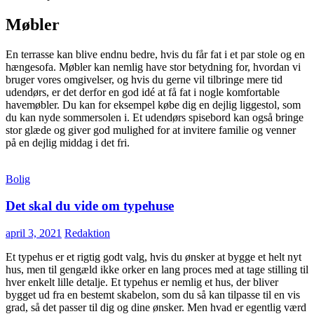
Møbler
En terrasse kan blive endnu bedre, hvis du får fat i et par stole og en
hængesofa. Møbler kan nemlig have stor betydning for, hvordan vi
bruger vores omgivelser, og hvis du gerne vil tilbringe mere tid
udendørs, er det derfor en god idé at få fat i nogle komfortable
havemøbler. Du kan for eksempel købe dig en dejlig liggestol, som
du kan nyde sommersolen i. Et udendørs spisebord kan også bringe
stor glæde og giver god mulighed for at invitere familie og venner
på en dejlig middag i det fri.
Bolig
Det skal du vide om typehuse
april 3, 2021
Redaktion
Et typehus er et rigtig godt valg, hvis du ønsker at bygge et helt nyt
hus, men til gengæld ikke orker en lang proces med at tage stilling til
hver enkelt lille detalje. Et typehus er nemlig et hus, der bliver
bygget ud fra en bestemt skabelon, som du så kan tilpasse til en vis
grad, så det passer til dig og dine ønsker. Men hvad er egentlig værd