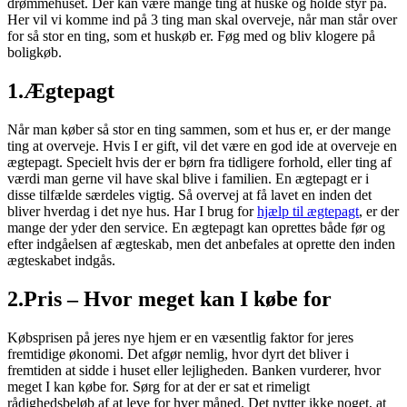
drømmehuset. Der kan være mange ting at huske og holde styr på.
Her vil vi komme ind på 3 ting man skal overveje, når man står over
for så stor en ting, som et huskøb er. Føg med og bliv klogere på
boligkøb.
1.Ægtepagt
Når man køber så stor en ting sammen, som et hus er, er der mange
ting at overveje. Hvis I er gift, vil det være en god ide at overveje en
ægtepagt. Specielt hvis der er børn fra tidligere forhold, eller ting af
værdi man gerne vil have skal blive i familien. En ægtepagt er i
disse tilfælde særdeles vigtig. Så overvej at få lavet en inden det
bliver hverdag i det nye hus. Har I brug for
hjælp til ægtepagt
, er der
mange der yder den service. En ægtepagt kan oprettes både før og
efter indgåelsen af ægteskab, men det anbefales at oprette den inden
ægteskabet indgås.
2.Pris – Hvor meget kan I købe for
Købsprisen på jeres nye hjem er en væsentlig faktor for jeres
fremtidige økonomi. Det afgør nemlig, hvor dyrt det bliver i
fremtiden at sidde i huset eller lejligheden. Banken vurderer, hvor
meget I kan købe for. Sørg for at der er sat et rimeligt
rådighedsbeløb af at leve for hver måned. Det nytter ikke noget, at