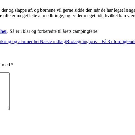
 der og slappe af, og børnene vil gerne sidde der, når de har leget læng
 ofte er meget lette at medbringe, og fylder meget lidt, hvilket kan være
 her
. Så er i klar og forberedte til årets campingferie.
ikring og alarmer her
Næste indlæg
Brolægning pris – Få 3 uforpligtend
et med
*