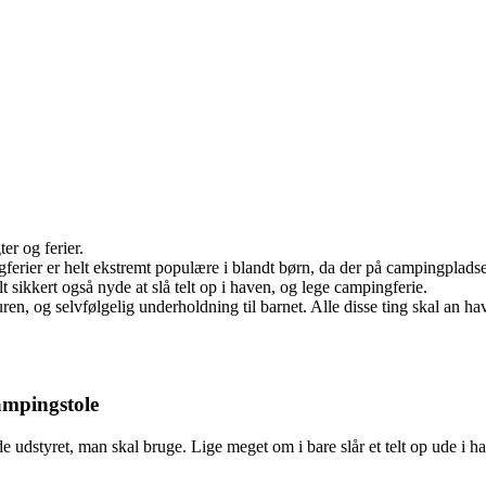
er og ferier.
ferier er helt ekstremt populære i blandt børn, da der på campingpladse
t sikkert også nyde at slå telt op i haven, og lege campingferie.
ren, og selvfølgelig underholdning til barnet. Alle disse ting skal an ha
campingstole
 udstyret, man skal bruge. Lige meget om i bare slår et telt op ude i hav