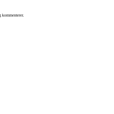
eg kommenterer.
ge