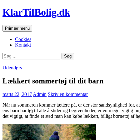
Hop
KlarTilBolig.dk
til
indhold
Søg
Primær menu
Cookies
Kontakt
Søg
efter:
Udendørs
Lækkert sommertøj til dit barn
marts 22, 2017
Admin
Skriv en kommentar
Når nu sommeren kommer tættere på, er der stor sandsynlighed for, at d
ens barn har tøj til alle årstider og begivenheder, er en meget vigtig t
det vigtigt, at finde et sted man kan købe lækkert, billigt børnetøj af høj