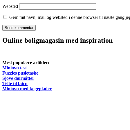
Websted
Gem mit navn, mail og websted i denne browser til næste gang j
Online boligmagasin med inspiration
Mest populære artikler:
Miniovn test
Fuzzies pusletaske
Sjove dørmåtter
Telte til børn
Miniovn med kogeplader
Seneste artikler
Plast tagrender: Den moderne løsning til effektiv afvanding
Derfor er montering af toilet ikke en opgave, du selv bør vareta
Hasseris Enge rækkehuse: En ny boligdrøm i Aalborg
Sådan vælger du den rette professionelle til dit byggeprojekt