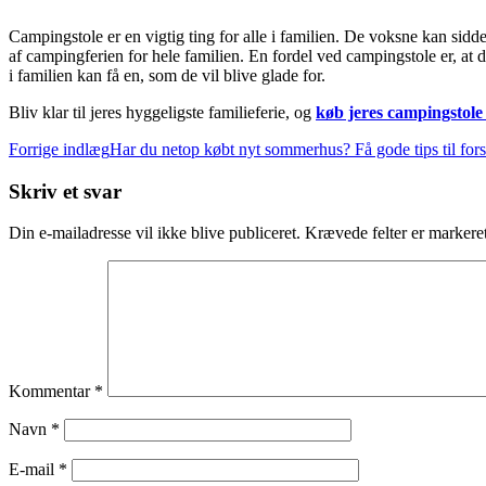
Campingstole er en vigtig ting for alle i familien. De voksne kan sidde
af campingferien for hele familien. En fordel ved campingstole er, at de
i familien kan få en, som de vil blive glade for.
Bliv klar til jeres hyggeligste familieferie, og
køb jeres campingstole
Indlægsnavigation
Forrige indlæg
Har du netop købt nyt sommerhus? Få gode tips til fors
Skriv et svar
Din e-mailadresse vil ikke blive publiceret.
Krævede felter er marker
Kommentar
*
Navn
*
E-mail
*