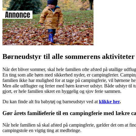
Børneudstyr til alle sommerens aktiviteter
Når det bliver sommer, skal hele familien ofte afsted på utallige udflugt
En ting som alle børn med sikkerhed nyder, er campingferier. Camping
familien ikke har mulighed for at tage på campingferie, vil børnene hel
Men alle udflugter og ferier med børn kræver udstyr. Både udstyr til tu
gjort, er hele familien sikret en hyggelig og sjov ferie sammen.
Du kan finde alt fra babytøj og barneudstyr ved at
klikke her
.
Gør årets familieferie til en campingferie med lækre 
Når hele familien så skal afsted på campingferie, gælder det om at finde
campingstole en vigtig ting at medbringe.